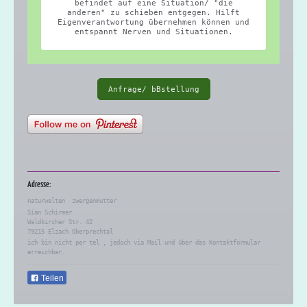
befindet auf eine Situation/ "die
anderen" zu schieben entgegen. Hilft
Eigenverantwortung übernehmen können und
entspannt Nerven und Situationen.
Anfrage/ bBstellung
Adresse:
naturwelten zwergenmutter
Sian Schirmer
Waldkircher Str.
42
79215
Elzach
Oberprechtal
ich bin nicht per tel , jedoch via Mail und über das Kontaktformular
erreichbar.
Teilen