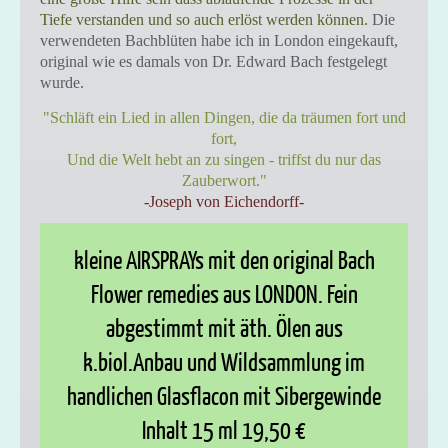
Tiefe verstanden und so auch erlöst werden können.
Die
verwendeten Bachblüten habe ich in London eingekauft,
original wie es damals von Dr. Edward Bach festgelegt
wurde.
"Schläft ein Lied in allen Dingen, die da träumen fort und
fort,
Und die Welt hebt an zu singen - triffst du nur das
Zauberwort."
-Joseph von Eichendorff-
kleine AIRSPRAYs mit den original Bach
Flower remedies aus LONDON. Fein
abgestimmt mit äth. Ölen aus
k.biol.Anbau und Wildsammlung im
handlichen Glasflacon mit Sibergewinde
Inhalt 15 ml 19,50 €