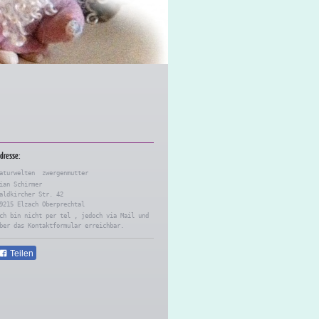
dresse:
aturwelten zwergenmutter
ian Schirmer
aldkircher Str.
42
9215
Elzach
Oberprechtal
ch bin nicht per tel , jedoch via Mail und
ber das Kontaktformular erreichbar.
Teilen