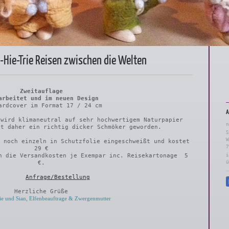
Hie-Trie Reisen zwischen die Welten
Zweitauflage
arbeitet und im neuen Design
ardcover im Format 17 / 24 cm
A
 wird klimaneutral auf sehr hochwertigem Naturpapier
n
t daher ein richtig dicker Schmöker geworden.
S
W
h noch einzeln in Schutzfolie eingeschweißt und kostet
7
29 €
n die Versandkosten je Exempar inc. Reisekartonage 5
i
€.
ü
Anfrage/Bestellung
Herzliche Grüße
e und Sian, Elfenbeauftrage & Zwergenmutter