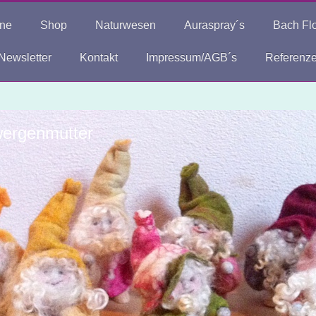
ine
Shop
Naturwesen
Auraspray´s
Bach Fl
Newsletter
Kontakt
Impressum/AGB´s
Referenz
ergenmutter