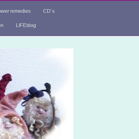
ower remedies
CD´s
en
LIFEblog