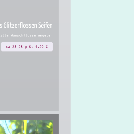
s Glitzerflossen Seifen
itte Wunschflosse angeben
ca 25-28 g St 4,20 €