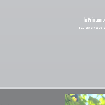
le Printemp
Bei Interresse b