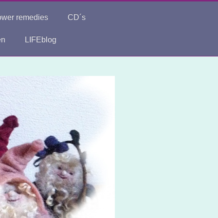
ower remedies
CD´s
en
LIFEblog