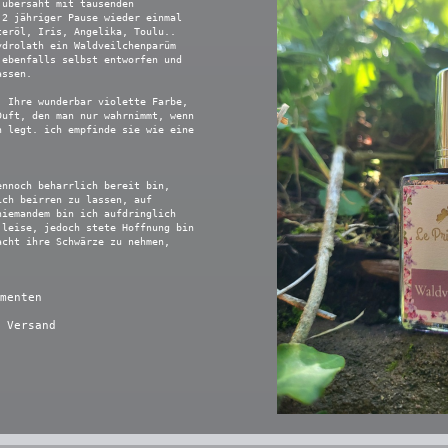
 übersäht mit tausenden
 2 jähriger Pause wieder einmal
teröl, Iris, Angelika, Toulu..
ydrolath ein Waldveilchenparüm
 ebenfalls selbst entworfen und
assen.
! Ihre wunderbar violette Farbe,
Duft, den man nur wahrnimmt, wenn
n legt. ich empfinde sie wie eine
ennoch beharrlich bereit bin,
ich beirren zu lassen, auf
niemandem bin ich aufdringlich
 leise, jedoch stete Hoffnung bin
acht ihre Schwärze zu nehmen,
menten
 Versand