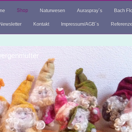
ine
Shop
Naturwesen
Auraspray´s
Bach Fl
Newsletter
Kontakt
Impressum/AGB´s
Referenz
ergenmutter