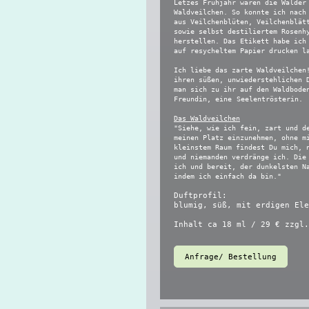
Letzes Frühjahr waren die Wälder
Waldveilchen. So konnte ich nach
aus Veilchenblüten, Veilchenblät
sowie selbst destiliertem Rosenh
herstellen. Das Etikett habe ich
auf resycheltem Papier drucken l
Ich liebe das zarte Waldveilchen
ihren süßen, unwiederstehlichen 
man sich zu ihr auf den Waldbode
Freundin, eine
Seelentrösterin.
Das Waldveilchen
"Siehe, wie ich fein, zart und d
meinen Platz einzunehmen, ohne m
kleinstem Raum findest Du mich, 
und niemanden verdränge ich. Die
ich und bereit, der dunkelsten N
indem ich einfach da bin."
Duftprofil:
blumig, süß, mit erdigen Ele
Inhalt ca 18 ml / 29 € zzgl.
Anfrage/ Bestellung