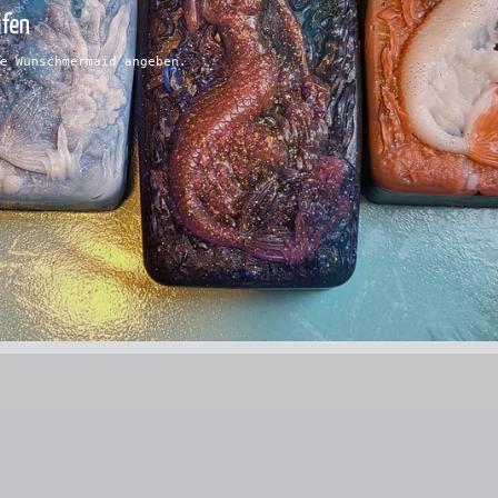
ifen
e Wunschmermaid angeben.