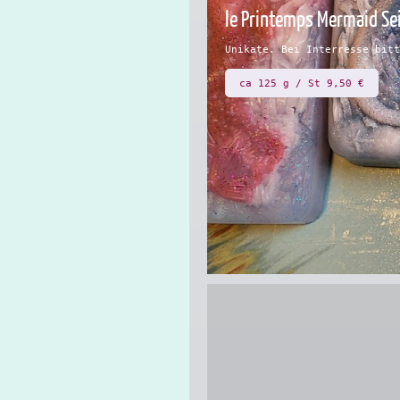
le Printemps Mermaid Se
Unikate. Bei Interresse bitt
ca 125 g / St 9,50 €