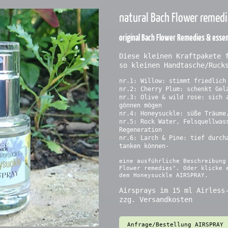
natural Bach Flower remed
original Bach Flower Remedies & essent
Diese kleinen Kraftpakete 
so kleinen Handtasche/Ruck
nr.1: Willow: stimmt friedlich
nr.2: Cherry Plum: schenkt Gel
nr.3: Olive & wild rose: sich 
gönnen mögen
nr.4: Honeysuckle: süße Träume
nr.5: Rock Water, Felsquellwas
Regeneration
nr.6: Larch & Pine: tief durch
tanken können-
eine ausführliche Beschreibung
Flower remedies". Oder klicke 
dem Honeysuckle AIRSPRAY.
Airsprays im 15 ml Airless
zzg. Versandkosten
Anfrage/Bestellung AIRSPRAY