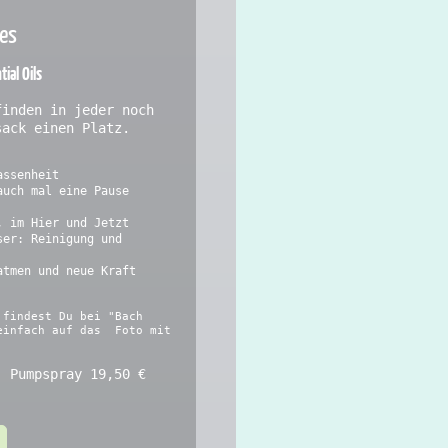
ies
ial Oils
finden in jeder noch
sack einen Platz.
assenheit
auch mal eine Pause
, im Hier und Jetzt
ser: Reinigung und
atmen und neue Kraft
 findest Du bei "Bach
einfach auf das Foto mit
- Pumpspray 19,50 €