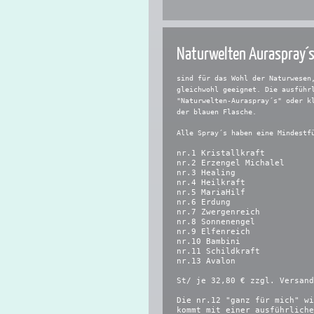
Naturwelten Auraspray´
sind für das Wohl der Naturwesen
gleichwohl geeignet. Die ausführ
"Naturwelten-Auraspray´s" oder k
der blauen Flasche.
Alle Spray´s haben eine Mindestf
nr.1 Kristallkraft
nr.2 Erzengel Michalel
nr.3 Healing
nr.4 Heilkraft
nr.5 MariaHilf
nr.6 Erdung
nr.7 Zwergenreich
nr.8 Sonnenengel
nr.9 Elfenreich
nr.10 Bambini
nr.11 Schildkraft
nr.13 Avalon
St/ je 32,80 € zzgl. Versand
Die nr.12 "ganz für mich" w
kommt mit einer ausführliche